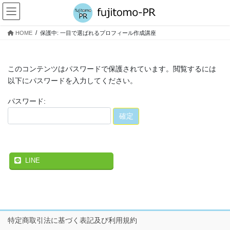
コ
ナ
ン
ビ
テ
ゲ
HOME
保護中: 一目で選ばれるプロフィール作成講座
ン
ー
ツ
シ
へ
ョ
このコンテンツはパスワードで保護されています。閲覧するには
ス
ン
キ
に
以下にパスワードを入力してください。
ッ
移
パスワード:
プ
動
LINE
特定商取引法に基づく表記及び利用規約